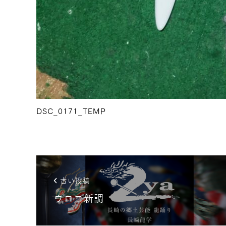
DSC_0171_TEMP
古い投稿
ウロコ新調