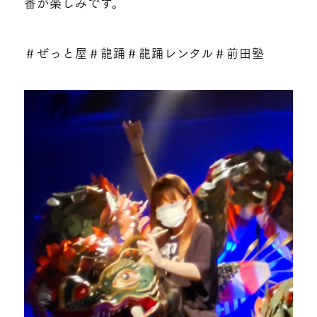
番が楽しみです。
＃ぜっと屋＃龍踊＃龍踊レンタル＃前田塾