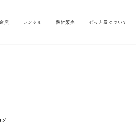
余興
レンタル
機材販売
ぜっと屋について
リー
ログ