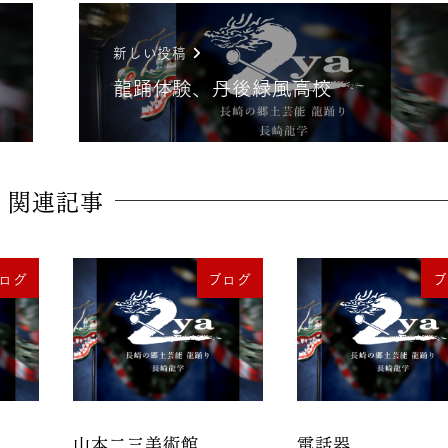
新しい投稿
龍踊体験、丹後緑風高校
関連記事
ログ
ブログ
ブ
山本二三美術館
電話器